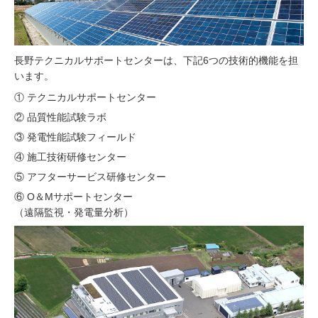
施工ID保有者様
長野テクニカルサポートセンターは、下記6つの技術的機能を担
お問い合わせ
います。
① テクニカルサポートセンター
0120-303-616
② 品質性能試験ラボ
9:00～17:00（土・日・祝日を除く）
③ 発電性能試験フィールド
④ 施工技術研修センター
⑤ アフターサービス研修センター
⑥ O＆Mサポートセンター
（遠隔監視・発電量分析）