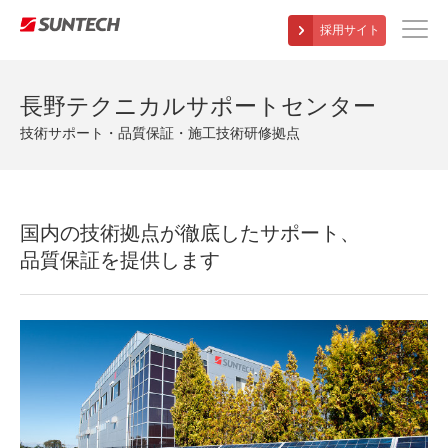
採用サイト
サンテックパワートップページ
長野テクニカルサポートセンター
住宅用
技術サポート・品質保証・施工技術研修拠点
産業用
O&Mサービス
国内の技術拠点が徹底したサポート、
品質保証を提供します
発電事業
会社紹介
各種ダウンロード
パートナーサイト