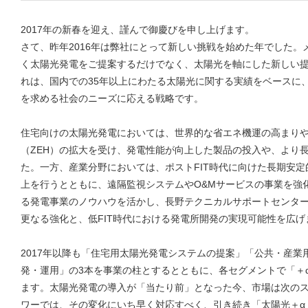
2017年の新春を迎え、謹んで御慶びを申し上げます。
さて、昨年2016年は弊社にとって新しい挑戦を始めた年でした
く太陽光発電をご提案するだけでなく、太陽光を軸にした新しい提
れは、国内での35年以上にわたる太陽光に関する実績をベースに
を求める社会のニーズに応える戦略です。
住宅向けの太陽光発電においては、世界的な省エネ機運の高まり
（ZEH）の拡大を受け、発電性能が向上した製品の投入や、より
た。一方、産業分野においては、ポストFIT時代に向けた長期安
上を行うとともに、遠隔監視システムやO&Mサービスの事業を強
る発電事業のノウハウを活かし、長野テクニカルサポートセンタ
更なる強化と、低FIT時代における発電所開発の実現可能性を広げ
2017年以降も「住宅用太陽光発電システムの提案」「公共・産
発・運用」の3本を事業の柱とするとともに、各セグメントで「＋
ます。太陽光発電の導入が「当たり前」となった今、市場は次の
ワーでは、その変化にいち早く対応すべく、引き続き「太陽光＋α