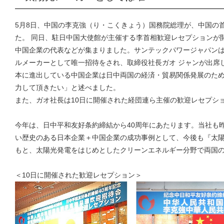
5月8日、中国の李克強（り・こくきょう）国務院総理が、中国の
た。 同日、駐日中国大使館が主催する李首相歓迎レセプションが
中国企業の代表などが集まりました。サンテックパワージャパン
ルメーカーとして唯一招待をされ、取締役社長ガオ ジャンが出席
本に進出している中国企業は日中両国の経済・貿易関係発展のた
力して頂きたい」と述べました。
また、ガオ社長は10日に開催された経団連ら主催の歓迎レセプシ
今年は、日中平和友好条約締結から40周年にあたります。当社も
い歴史のある日本企業＋中国企業の成功事例として、今後も『太陽
もと、太陽光発電をはじめとしたクリーンエネルギー分野で両国
＜10日に開催された歓迎レセプション＞